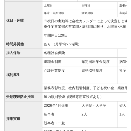
土曜日
日曜日
慶弔休暇
年末・年始休暇
病気休暇
産前産後
休日・休暇
※祝日の出勤等は会社カレンダーによって決定します
※住宅事業部の営業職と設計職に限り、水曜日･木曜日
年間休日120日
時間外労働
あり （月平均5.6時間）
加入保険
各種社会保険
退職金制度
確定拠出年金制度
病気休
介護休業制度
資格取得制度
社宅・
福利厚生
業務表彰制度、社内割引制度、子ども祝い金、業務用
受動喫煙防止措置
屋内原則禁煙（喫煙専用室設置あり）
2026年4月採用
大学院・大学卒
短大・
新卒者
2人
1人
採用実績
既卒者・一般