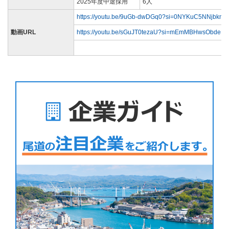
2025年度中途採用
6人
https://youtu.be/9uGb-dwDGq0?si=0NYKuC5NNjbkm_
動画URL
https://youtu.be/sGuJT0tezaU?si=mEmMBHwsObdeM