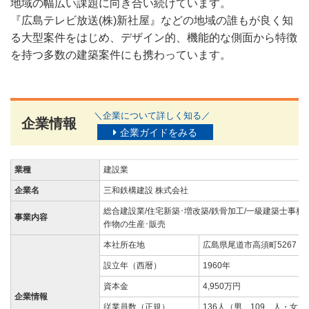
地域の幅広い課題に向き合い続けています。
『広島テレビ放送(株)新社屋』などの地域の誰もが良く知
る大型案件をはじめ、デザイン的、機能的な側面から特徴
を持つ多数の建築案件にも携わっています。
＼企業について詳しく知る／
企業情報
企業ガイドをみる
業種
建設業
企業名
三和鉄構建設 株式会社
総合建設業/住宅新築･増改築/鉄骨加工/一級建築士事務
事業内容
作物の生産･販売
本社所在地
広島県尾道市高須町5267
設立年（西暦）
1960年
資本金
4,950万円
企業情報
従業員数（正規）
136人（男 109 人・女 