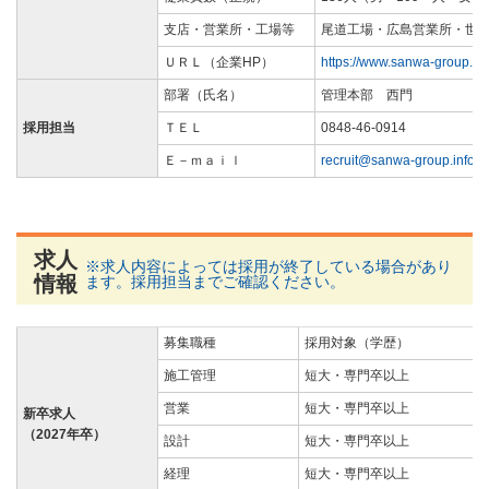
支店・営業所・工場等
尾道工場・広島営業所・世
ＵＲＬ（企業HP）
https://www.sanwa-group.inf
部署（氏名）
管理本部 西門
採用担当
ＴＥＬ
0848-46-0914
Ｅ－ｍａｉｌ
recruit@sanwa-group.info
求人
※求人内容によっては採用が終了している場合があり
情報
ます。採用担当までご確認ください。
募集職種
採用対象（学歴）
施工管理
短大・専門卒以上
営業
短大・専門卒以上
新卒求人
（2027年卒）
設計
短大・専門卒以上
経理
短大・専門卒以上