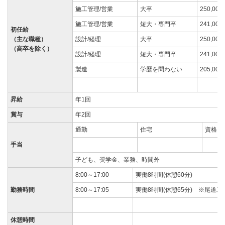
施工管理/営業
大卒
250,00
施工管理/営業
短大・専門卒
241,00
初任給
（主な職種）
設計/経理
大卒
250,00
（高卒を除く）
設計/経理
短大・専門卒
241,00
製造
学歴を問わない
205,00
昇給
年1回
賞与
年2回
通勤
住宅
資格
手当
子ども、奨学金、業務、時間外
8:00～17:00
実働8時間(休憩60分)
勤務時間
8:00～17:05
実働8時間(休憩65分) ※尾道
休憩時間