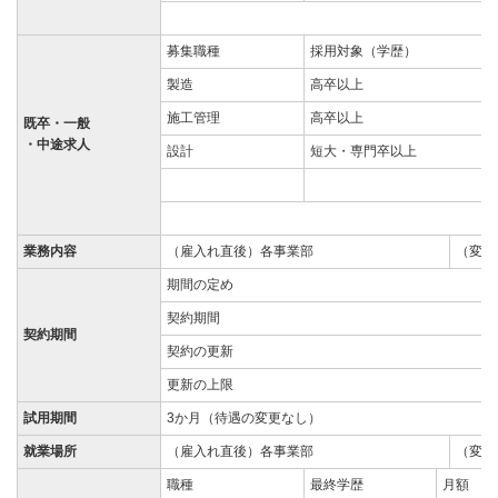
募集職種
採用対象（学歴）
製造
高卒以上
施工管理
高卒以上
既卒・一般
・中途求人
設計
短大・専門卒以上
業務内容
（雇入れ直後）各事業部
（変更
期間の定め
契約期間
契約期間
契約の更新
更新の上限
試用期間
3か月（待遇の変更なし）
就業場所
（雇入れ直後）各事業部
（変更
職種
最終学歴
月額