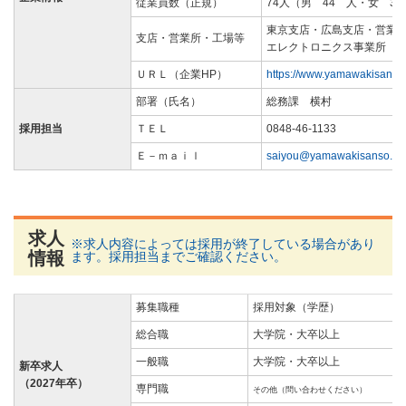
従業員数（正規）
74人（男 44 人・女 3
東京支店・広島支店・営業
支店・営業所・工場等
エレクトロニクス事業所（
ＵＲＬ（企業HP）
https://www.yamawakisanso.
部署（氏名）
総務課 横村
採用担当
ＴＥＬ
0848-46-1133
Ｅ－ｍａｉｌ
saiyou@yamawakisanso.co.
求人
※求人内容によっては採用が終了している場合があり
情報
ます。採用担当までご確認ください。
募集職種
採用対象（学歴）
総合職
大学院・大卒以上
一般職
大学院・大卒以上
新卒求人
（2027年卒）
専門職
その他（問い合わせください）