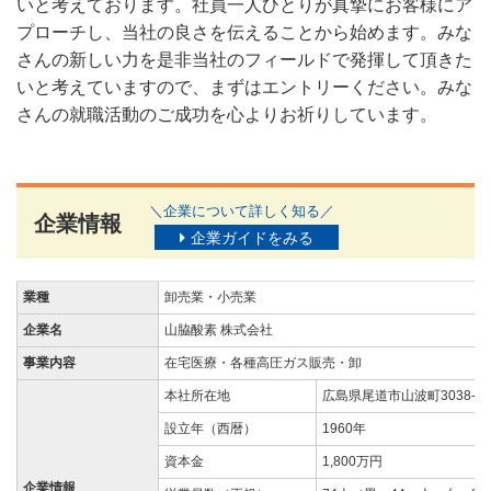
いと考えております。社員一人ひとりが真摯にお客様にア
プローチし、当社の良さを伝えることから始めます。みな
さんの新しい力を是非当社のフィールドで発揮して頂きた
いと考えていますので、まずはエントリーください。みな
さんの就職活動のご成功を心よりお祈りしています。
＼企業について詳しく知る／
企業情報
企業ガイドをみる
業種
卸売業・小売業
企業名
山脇酸素 株式会社
事業内容
在宅医療・各種高圧ガス販売・卸
本社所在地
広島県尾道市山波町3038-3
設立年（西暦）
1960年
資本金
1,800万円
企業情報