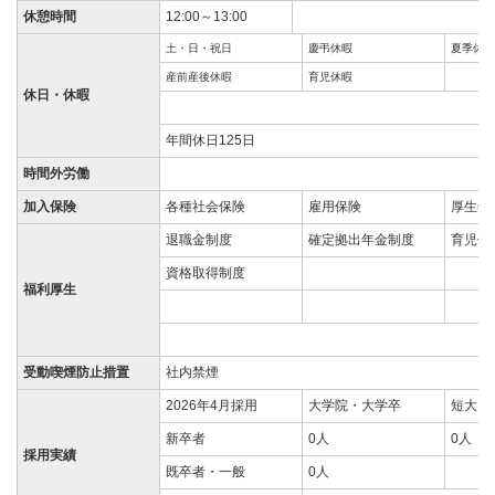
休憩時間
12:00～13:00
土・日・祝日
慶弔休暇
夏季休暇
産前産後休暇
育児休暇
休日・休暇
年間休日125日
時間外労働
加入保険
各種社会保険
雇用保険
厚生年
退職金制度
確定拠出年金制度
育児休
資格取得制度
福利厚生
受動喫煙防止措置
社内禁煙
2026年4月採用
大学院・大学卒
短大・
新卒者
0人
0人
採用実績
既卒者・一般
0人