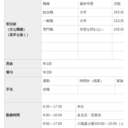
職種
最終学歴
月額
総合職
大卒
255,00
一般職
大卒
215,00
初任給
（主な職種）
専門職
学歴を問わない
235,00
（高卒を除く）
昇給
年1回
賞与
年2回
通勤
時間外（残業）
家族（
手当
役職
8:30～17:30
本社
勤務時間
9:00～18:00
各支店・営業所
9:00～17:00
※隔週土曜日9:00～15:00（