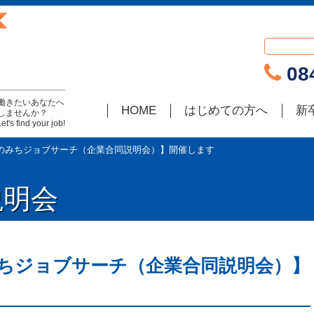
084
働きたいあなたへ
HOME
はじめての方へ
新
しませんか？
find your job!
おのみちジョブサーチ（企業合同説明会）】開催します
説明会
みちジョブサーチ（企業合同説明会）】