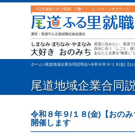
尾道に住みたい、尾道で
自分に合う「しごと」探
あなたと企業を“橋渡し” Let's 
ホーム
>
尾道地域企業合同説明会
>
令和８年９/１８(金)【
尾道地域企業合同
令和８年９/１８(金)【おの
開催します