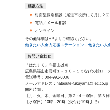
相談方法
対面型個別相談（尾道市役所にて月に２回
電話／メール相談
オンライン
その他詳細はHPよりご確認ください。
働きたい人全力応援ステーション – 働きたい人
お問い合わせ
「はたすて」※福山拠点
広島県福山市霞町１－１０－１まなびの館ロー
電話番号：084-991-0036
メールアドレス：hatasute-fukuyama@lec.co.jp
開所時間​：
【月、火、木、金曜日、第２･４土曜日、第３日曜
【水曜日】10時～20時（受付は19時まで）​