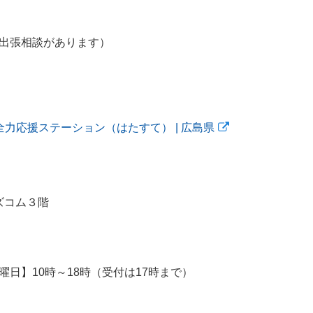
出張相談があります）
全力応援ステーション（はたすて） | 広島県
ズコム３階
日】10時～18時（受付は17時まで）