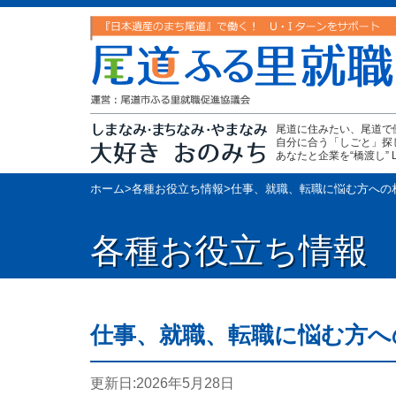
尾道に住みたい、尾道で
自分に合う「しごと」探
あなたと企業を“橋渡し” Let's 
ホーム
>
各種お役立ち情報
>
仕事、就職、転職に悩む方への
各種お役立ち情報
仕事、就職、転職に悩む方へ
更新日:
2026年5月28日