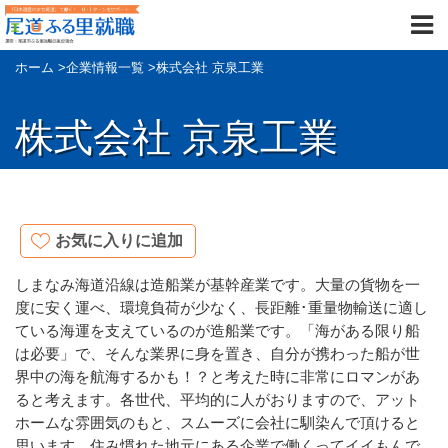
ホーム
>
企業情報一覧
>
株式会社 京泉工業
株式会社 京泉工業
お気に入りに追加
しまなみ海道沿線は造船業が基幹産業です。大量の貨物を一
度に安く運べ、環境負荷が少なく、長距離･重量物輸送に適し
ている海運を支えているのが造船業です。「海がある限り船
は必要」で、そんな業界に身を置き、自分が携わった船が世
界中の海を航海するかも！？と考えた時に非常にロマンがあ
ると考えます。各世代、平均的に人がおりますので、アット
ホームな雰囲気のもと、スムーズに会社に馴染んで頂けると
思います。住み慣れた地元にある企業で働くってイイもんで