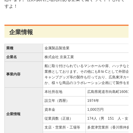
すよ！
企業情報
業種
金属製品製造業
企業名
株式会社 京泉工業
船に取り付けられているマンホールや扉、ハッチなど
業務としております。その他にもB to Cとして外部
事業内容
キャンプグッズ等の製作も行っており、広島東洋カー
か、様々な商品のコラボレーション企画にて製作を進
本社所在地
広島県尾道市向島町16061-
設立年（西暦）
1974年
資本金
1,000万円
企業情報
従業員数（正規）
174人（男 151 人・女 
支店・営業所・工場等
多度津営業所（香川県仲多度郡