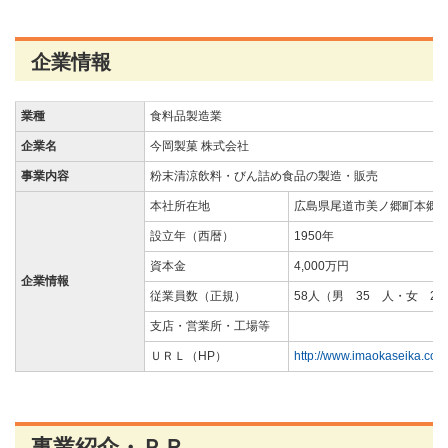
企業情報
業種
食料品製造業
企業名
今岡製菓 株式会社
事業内容
粉末清涼飲料・びん詰め食品の製造・販売
本社所在地
広島県尾道市美ノ郷町本郷新池
設立年（西暦）
1950年
資本金
4,000万円
企業情報
従業員数（正規）
58人（男 35 人・女 2
支店・営業所・工場等
ＵＲＬ（HP）
http://www.imaokaseika.co.j
事業紹介・ＰＲ