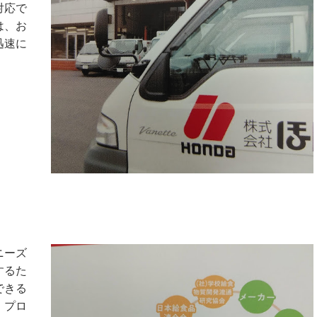
対応で
は、お
迅速に
ニーズ
するた
できる
、プロ