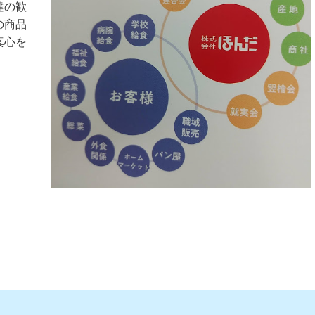
達の歓
の商品
真心を