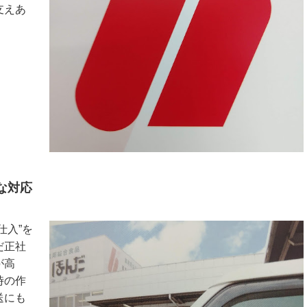
支えあ
な対応
仕入”を
だ正社
が高
時の作
送にも