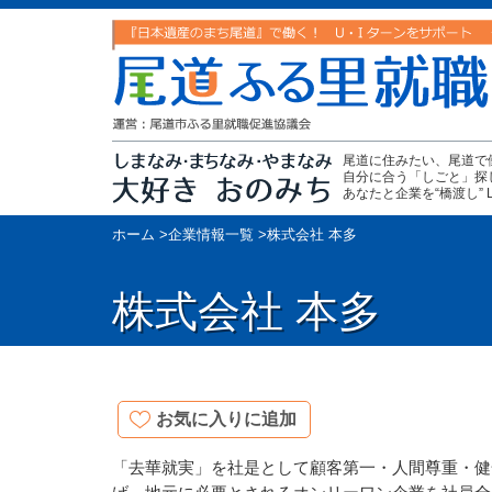
尾道に住みたい、尾道で
自分に合う「しごと」探
あなたと企業を“橋渡し” Let's 
ホーム
>
企業情報一覧
>
株式会社 本多
株式会社 本多
お気に入りに追加
「去華就実」を社是として顧客第一・人間尊重・健