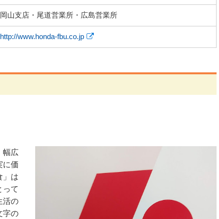
岡山支店・尾道営業所・広島営業所
http://www.honda-fbu.co.jp
、幅広
実に価
食」は
とって
生活の
文字の