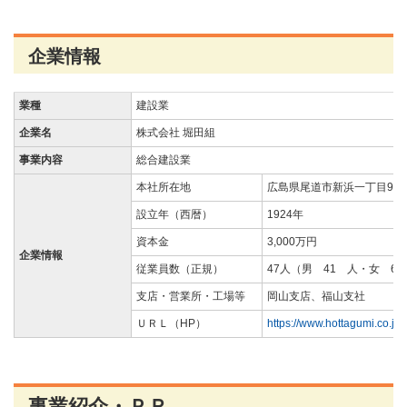
企業情報
業種
建設業
企業名
株式会社 堀田組
事業内容
総合建設業
本社所在地
広島県尾道市新浜一丁目9-2
設立年（西暦）
1924年
資本金
3,000万円
企業情報
従業員数（正規）
47人（男 41 人・女 6
支店・営業所・工場等
岡山支店、福山支社
ＵＲＬ（HP）
https://www.hottagumi.co.jp
事業紹介・ＰＲ