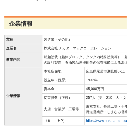
企業情報
業種
製造業（その他）
企業名
株式会社 ナカタ・マックコーポレーション
船舶塗装（船体ブロック、タンク内特殊塗装等）、船
事業内容
の設計製造、石油製品運搬船等の保有船舶による海上
本社所在地
広島県尾道市潮見町6-11
設立年（西暦）
1932年
資本金
45,000万円
企業情報
従業員数（正規）
257人（男 210 人・女 
東京支社、長崎工場・千年
支店・営業所・工場等
尾道営業所・しまなみ営業
ＵＲＬ（HP）
https://www.nakata-mac.co.j