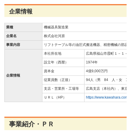
企業情報
業種
機械器具製造業
企業名
株式会社河原
事業内容
リフトテーブル等の油圧式搬送機器、精密機械の部品
本社所在地
広島県福山市霞町１－１－
設立年（西暦）
1974年
資本金
4億9,000万円
企業情報
従業員数（正規）
94人（男 84 人・女 1
支店・営業所・工場等
広島支店（本社内）、東京
ＵＲＬ（HP）
https://www.kawahara.com/
事業紹介・ＰＲ