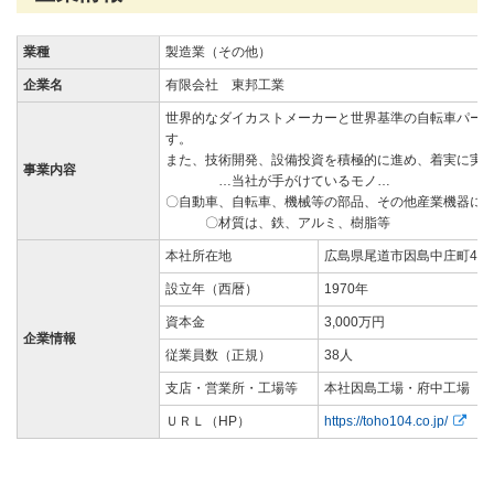
業種
製造業（その他）
企業名
有限会社 東邦工業
世界的なダイカストメーカーと世界基準の自転車パー
す。
また、技術開発、設備投資を積極的に進め
事業内容
…当社が手がけているモノ…
〇自動車、自転車、機械等の部品、その
〇材質は、鉄、アルミ、樹脂等
本社所在地
広島県尾道市因島中庄町489
設立年（西暦）
1970年
資本金
3,000万円
企業情報
従業員数（正規）
38人
支店・営業所・工場等
本社因島工場・府中工場
ＵＲＬ（HP）
https://toho104.co.jp/