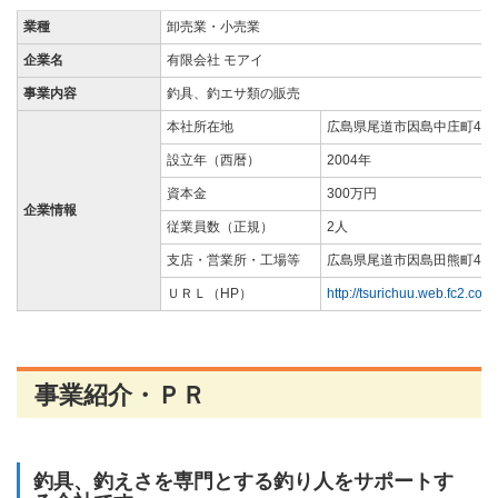
業種
卸売業・小売業
企業名
有限会社 モアイ
事業内容
釣具、釣エサ類の販売
本社所在地
広島県尾道市因島中庄町4492
設立年（西暦）
2004年
資本金
300万円
企業情報
従業員数（正規）
2人
支店・営業所・工場等
広島県尾道市因島田熊町454
ＵＲＬ（HP）
http://tsurichuu.web.fc2.com
事業紹介・ＰＲ
釣具、釣えさを専門とする釣り人をサポートす