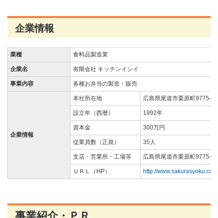
企業情報
業種
食料品製造業
企業名
有限会社 キッチンイシイ
事業内容
各種お弁当の製造・販売
本社所在地
広島県尾道市栗原町9775-1
設立年（西暦）
1992年
資本金
300万円
企業情報
従業員数（正規）
35人
支店・営業所・工場等
広島県尾道市栗原町9775-1
ＵＲＬ（HP）
http://www.sakurasyoku.com
事業紹介・ＰＲ